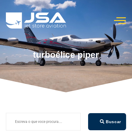
turboélice piper
Buscar