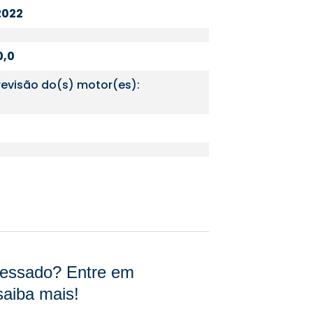
2022
0,0
revisão do(s) motor(es):
eressado? Entre em
saiba mais!