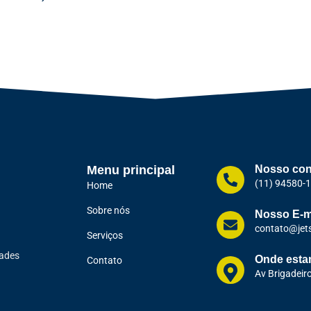
Menu principal
Nosso con
(11) 94580-
Home
Sobre nós
Nosso E-m
contato@jet
Serviços
dades
Onde est
Contato
Av Brigadeir