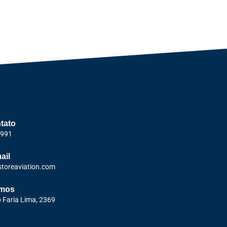
tato
1991
ail
storeaviation.com
amos
o Faria Lima, 2369