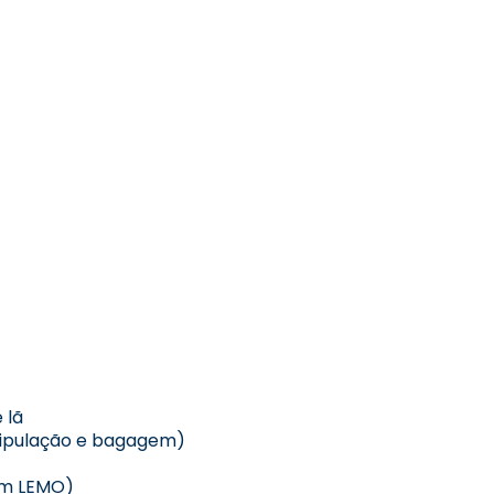
 lã
tripulação e bagagem)
om LEMO)