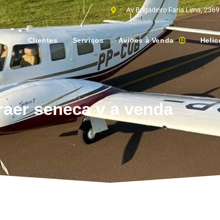
Av Brigadeiro Faria Lima, 2369
Clientes
Serviços
Aviões à Venda
Helic
aer seneca v a venda