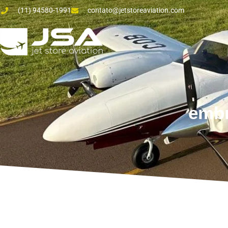
(11) 94580-1991
contato@jetstoreaviation.com
embr