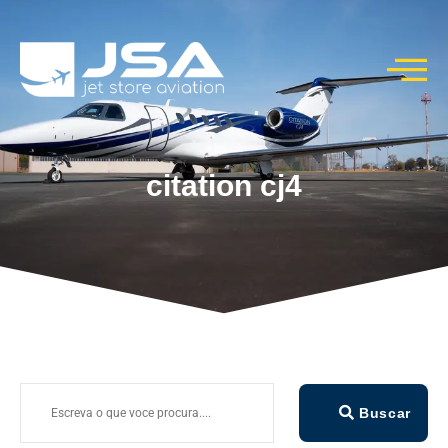
citation cj4
Buscar