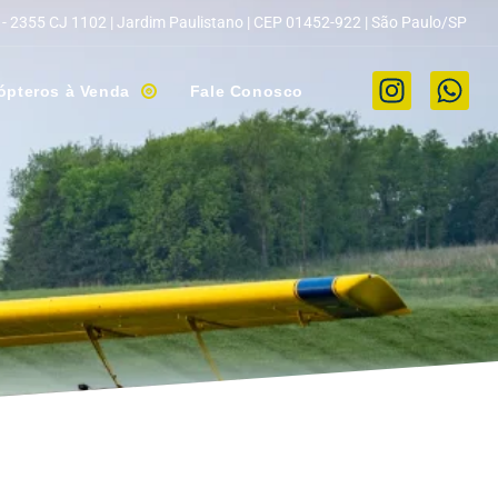
 - 2355 CJ 1102 | Jardim Paulistano | CEP 01452-922 | São Paulo/SP
ópteros à Venda
Fale Conosco