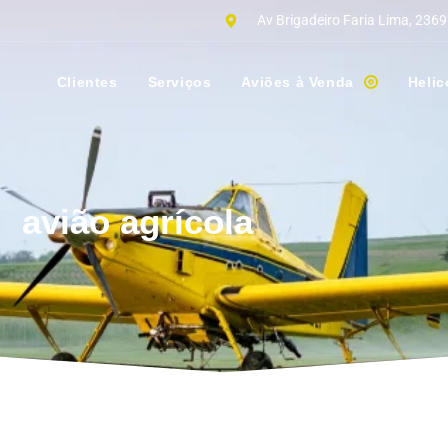
Av Brigadeiro Faria Lima, 2369
Clientes
Serviços
Aviões à Venda
Helic
avião agrícola