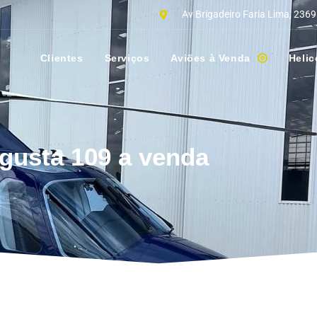
Av Brigadeiro Faria Lima, 2369
Clientes
Serviços
Aviões à Venda
Helic
gusta 109 a venda