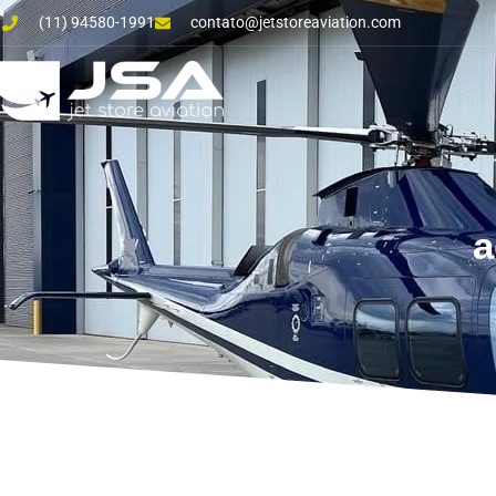
(11) 94580-1991
contato@jetstoreaviation.com
a