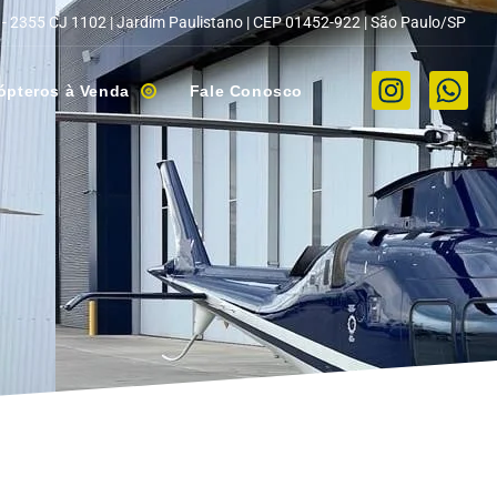
 - 2355 CJ 1102 | Jardim Paulistano | CEP 01452-922 | São Paulo/SP
ópteros à Venda
Fale Conosco