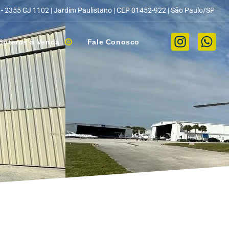
 - 2355 CJ 1102 | Jardim Paulistano | CEP 01452-922 | São Paulo/SP
ópteros à Venda
Fale Conosco