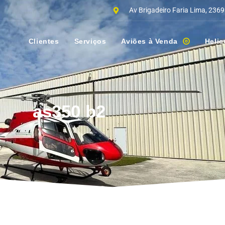
Av Brigadeiro Faria Lima, 2369
Clientes
Serviços
Aviões à Venda
Helic
as350 b2