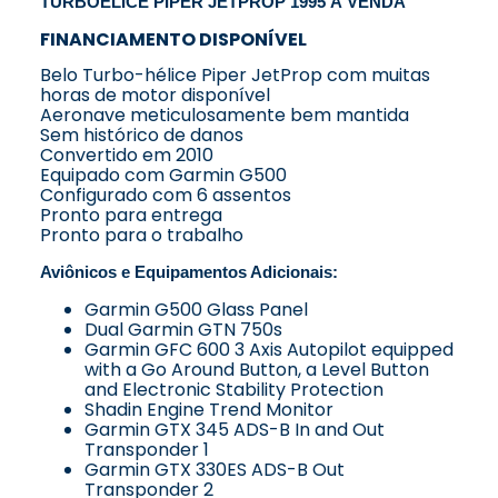
TURBOÉLICE PIPER JETPROP 1995 À VENDA
FINANCIAMENTO DISPONÍVEL
Belo Turbo-hélice Piper JetProp com muitas
horas de motor disponível
Aeronave meticulosamente bem mantida
Sem histórico de danos
Convertido em 2010
Equipado com Garmin G500
Configurado com 6 assentos
Pronto para entrega
Pronto para o trabalho
Aviônicos e Equipamentos Adicionais:
Garmin G500 Glass Panel
Dual Garmin GTN 750s
Garmin GFC 600 3 Axis Autopilot equipped
with a Go Around Button, a Level Button
and Electronic Stability Protection
Shadin Engine Trend Monitor
Garmin GTX 345 ADS-B In and Out
Transponder 1
Garmin GTX 330ES ADS-B Out
Transponder 2