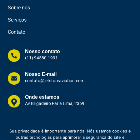
Sobre nós
Serviços
Contato
Nosso contato
(11) 94580-1991
Nosso E-mail
contato@jetstoreaviation.com
Onde estamos
Av Brigadeiro Faria Lima, 2369
Sua privacidade é importante para nós. Nós usamos cookies e
outras tecnologias para aprimorar a segurança do site e
Copyright © 2023. Todos os direitos reservados a
Jet Store Aviation
| CNPJ: