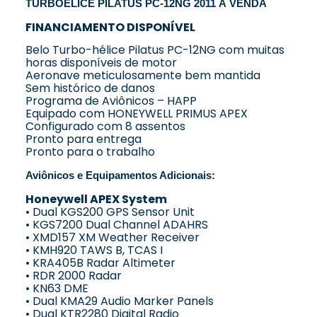
TURBOÉLICE PILATUS PC-12NG 2011 À VENDA
FINANCIAMENTO DISPONÍVEL
Belo Turbo-hélice Pilatus PC-12NG com muitas
horas disponíveis de motor
Aeronave meticulosamente bem mantida
Sem histórico de danos
Programa de Aviônicos – HAPP
Equipado com HONEYWELL PRIMUS APEX
Configurado com 8 assentos
Pronto para entrega
Pronto para o trabalho
Aviônicos e Equipamentos Adicionais:
Honeywell APEX System
• Dual KGS200 GPS Sensor Unit
• KGS7200 Dual Channel ADAHRS
• XMD157 XM Weather Receiver
• KMH920 TAWS B, TCAS I
• KRA405B Radar Altimeter
• RDR 2000 Radar
• KN63 DME
• Dual KMA29 Audio Marker Panels
• Dual KTR2280 Digital Radio