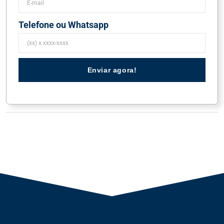
Telefone ou Whatsapp
Enviar agora!
Tags JetStore:
aeronave hawker
,
aeronaves
,
aeronaves a venda
,
hawker 800
,
hawker 800 a venda
,
jato
,
jato a venda
,
venda de aeronaves
,
venda de
avioes