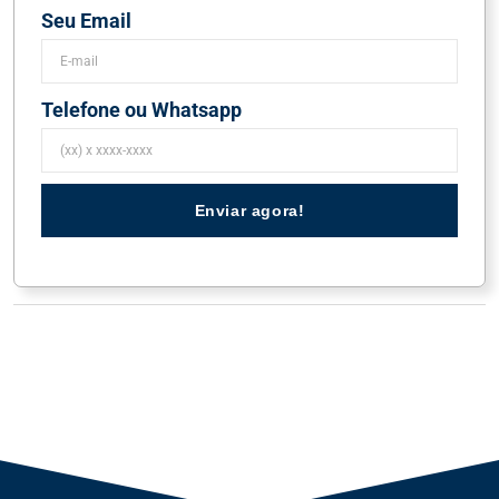
Seu Email
Telefone ou Whatsapp
Enviar agora!
Tags JetStore:
aeronave cirrus a venda
,
aeronaves a
venda
,
aviao cirrus a venda
,
avioes
,
avioes a venda
,
cirrus a venda
,
cirrus g7 a venda
,
cirrus sr22 a venda
,
venda de aeronaves
,
venda de avião cirrus
,
venda de
avioes