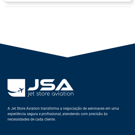
Tags JetStore:
avião cirrus
,
aviao cirrus a venda
,
avioes
,
avioes a venda
,
cirrus
,
cirrus a venda
,
cirrus
sr22 g6
,
cirrus sr22 g6 a venda
,
maquinas
,
venda de
aeronaves
,
venda de avioes
A Jet Store Aviation transforma a negociação de aeronaves em uma
experiência segura e profissional, atendendo com precisão às
necessidades de cada cliente.