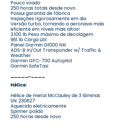
Pouco voado
250 horas totais desde novo
Possui garantia de fábrica
Inspeções rigorosamente em dia
Versão turbo, tornando a aeronave mais
eficiente em níveis mais altos!
3.100 lb Peso máximo de decolagem
961 lb Carga útil
Painel Garmin G1000 NXi
ADS-B In/Out Transponder w/ Traffic &
Weather
Garmin GFC-700 Autopilot
Garmin SafeTaxi
_____,,____
Hélice:
Hélice de metal McCauley de 3 lâminas
SN: 230627
Aquecido eletricamente
Spinner polido
250 horas desde novo