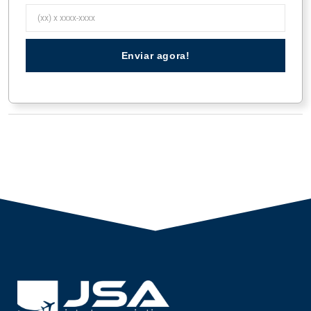
Enviar agora!
Tags JetStore:
aircraft for sale
,
cessna citation
,
cessna citation for sale
,
chopper for sale
,
citation VI
,
citation vi a venda
,
citation vi for sale
,
citation vio a
venda
,
jato for sale