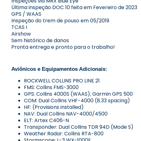
Inspeções via MRX Blue Eye
Última inspeção DOC 10 feita em Fevereiro de 2023
GPS / WAAS
Inspeção do trem de pouso em 05/2019
TCAS I
Airshow
Sem histórico de danos
Pronta entrega e pronto para o trabalho!
Aviônicos e Equipamentos Adicionais:
ROCKWELL COLLINS PRO LINE 21
FMS: Collins FMS-3000
GPS: Collins 4000S (WAAS); Garmin GPS 500
COM: Dual Collins VHF-4000 (8.33 spacing)
HF: (Provisions installed)
NAV: Dual Collins NAV-4000/4500
ELT: Artex C406-N
Transponder: Dual Collins TDR 94D (Mode S)
Weather Radar: Collins RTA-800
Stormscope: L-3 WX-1000E