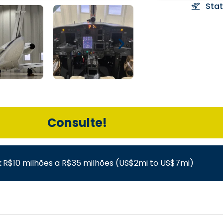
Sta
Consulte!
:
R$10 milhões a R$35 milhões (US$2mi to US$7mi)