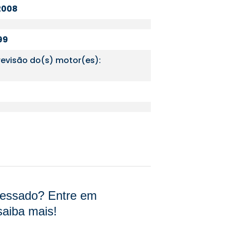
2008
99
revisão do(s) motor(es):
eressado? Entre em
saiba mais!