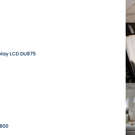
play LCD DU875
-800