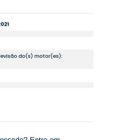
2021
revisão do(s) motor(es):
eressado? Entre em