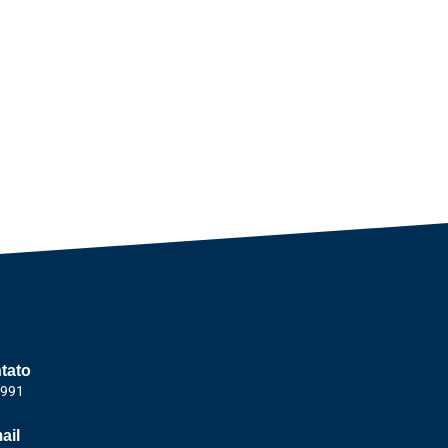
tato
1991
ail