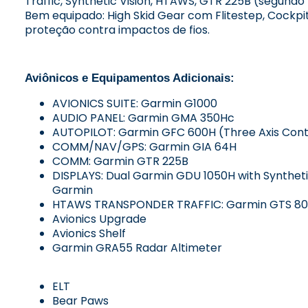
Traffic, Synthetic Vision, HTAWS, GTR 225B (segundo
Bem equipado: High Skid Gear com Flitestep, Cockpit
proteção contra impactos de fios.
Aviônicos e Equipamentos Adicionais:
AVIONICS SUITE: Garmin G1000
AUDIO PANEL: Garmin GMA 350Hc
AUTOPILOT: Garmin GFC 600H (Three Axis Cont
COMM/NAV/GPS: Garmin GIA 64H
COMM: Garmin GTR 225B
DISPLAYS: Dual Garmin GDU 1050H with Syntheti
Garmin
HTAWS TRANSPONDER TRAFFIC: Garmin GTS 8
Avionics Upgrade
Avionics Shelf
Garmin GRA55 Radar Altimeter
ELT
Bear Paws