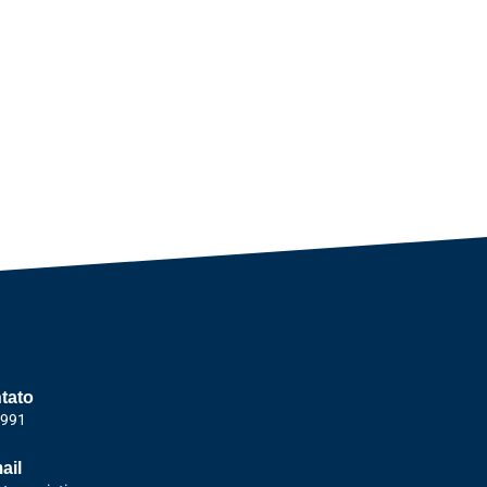
tato
1991
ail