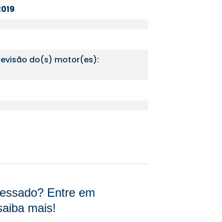
2019
revisão do(s) motor(es):
eressado? Entre em
saiba mais!