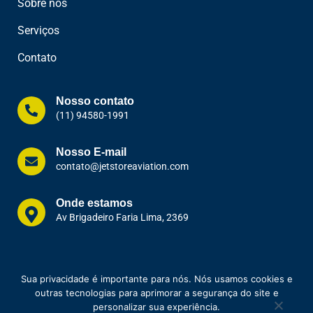
Sobre nós
Serviços
Contato
Nosso contato
(11) 94580-1991
Nosso E-mail
contato@jetstoreaviation.com
Onde estamos
Av Brigadeiro Faria Lima, 2369
Sua privacidade é importante para nós. Nós usamos cookies e
outras tecnologias para aprimorar a segurança do site e
Copyright © 2023. Todos os direitos reservados a
Jet Store Aviation
| CNPJ:
personalizar sua experiência.
41.771.272/0001-72.