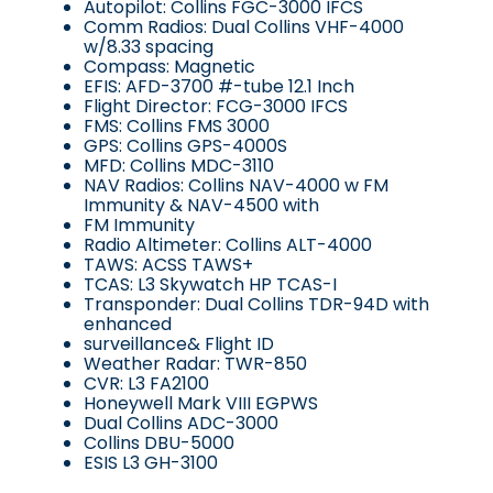
Autopilot: Collins FGC-3000 IFCS
Comm Radios: Dual Collins VHF-4000
w/8.33 spacing
Compass: Magnetic
EFIS: AFD-3700 #-tube 12.1 Inch
Flight Director: FCG-3000 IFCS
FMS: Collins FMS 3000
GPS: Collins GPS-4000S
MFD: Collins MDC-3110
NAV Radios: Collins NAV-4000 w FM
Immunity & NAV-4500 with
FM Immunity
Radio Altimeter: Collins ALT-4000
TAWS: ACSS TAWS+
TCAS: L3 Skywatch HP TCAS-I
Transponder: Dual Collins TDR-94D with
enhanced
surveillance& Flight ID
Weather Radar: TWR-850
CVR: L3 FA2100
Honeywell Mark VIII EGPWS
Dual Collins ADC-3000
Collins DBU-5000
ESIS L3 GH-3100